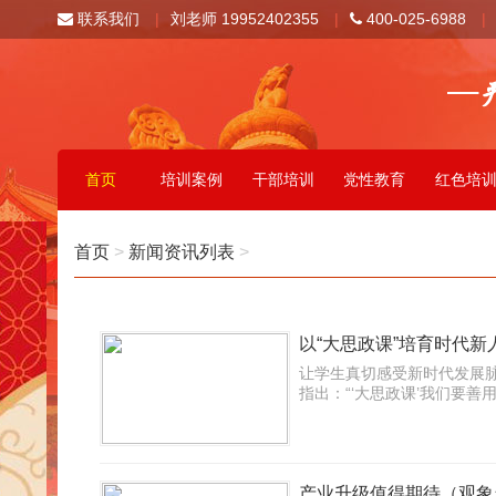
联系我们
|
刘老师 19952402355
|
400-025-6988
|
首页
培训案例
干部培训
党性教育
红色培
首页
>
新闻资讯列表
>
以“大思政课”培育时代
让学生真切感受新时代发展脉
指出：“‘大思政课’我们要善用之，一
产业升级值得期待（观象