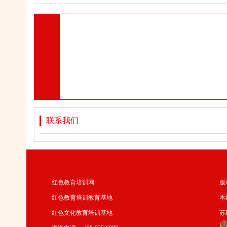
联系我们
红色教育培训网
版
红色教育培训教育基地
本
红色文化教育培训基地
苏I