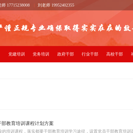
师 17715238008
|
刘老师 19952402355
训
党建培训
党务培训
政府干部
行业干部
高校干部
干部教育培训课程计划方案
业的培训课程，落实都要干部教育培训学习途径，设置党员干部教育培训