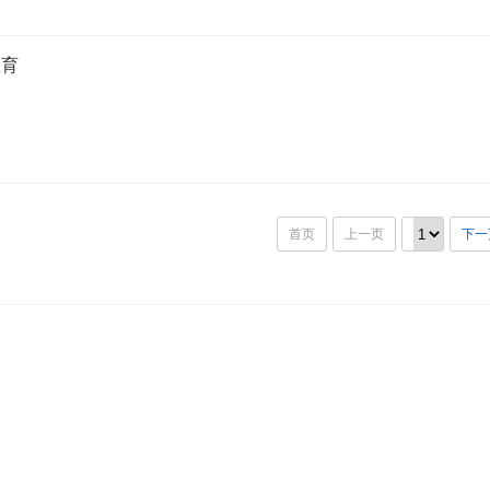
教育
首页
上一页
下一