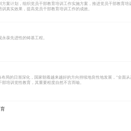
训方案计划，组织党员干部教育培训工作实施方案，推进党员干部教育培
培训真实效果，提高党员干部教育培训工作的成效。
现永葆先进性的铸基工程。
略布局的日渐深化，国家朝着越来越好的方向持续地良性地发展，“全面从
干部培训党性教育，其重要程度自然不言而喻。
教育