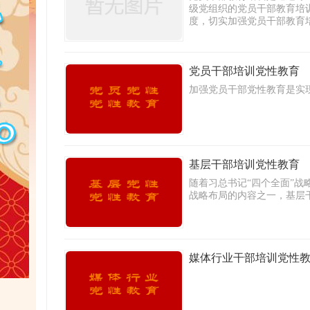
级党组织的党员干部教育培
度，切实加强党员干部教育
党员干部培训党性教育
加强党员干部党性教育是实
基层干部培训党性教育
随着习总书记“四个全面”战
战略布局的内容之一，基层
媒体行业干部培训党性