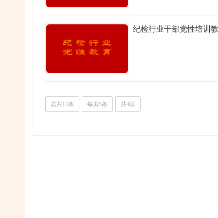
纪检行业干部党性培训
总共17条
每页5条
共4页