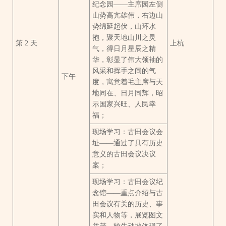
纪念园——主席园左侧
山势高亢雄伟，右边山
势绵延起伏，山环水
抱，聚天地山川之灵
第 2 天
上杭
气，得日月星辰之精
华，彰显了伟大领袖的
风采和挥手之间的气
下午
度，寓意着毛主席与天
地同在、日月同辉，昭
示国家兴旺、人民幸
福；
现场学习：古田会议会
址——通过了具有历史
意义的古田会议决议
案；
现场学习：古田会议纪
念馆——重点介绍与古
田会议有关的历史、事
实和人物等，展览图文