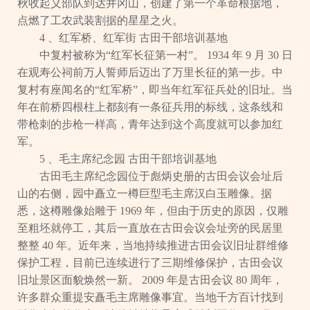
秋收起义部队到达井冈山，创建了第一个革命根据地，
点燃了工农武装割据的星星之火。
4 、红军桥、红军街 古田干部培训基地
中复村被称为“红军长征第一村”。 1934 年 9 月 30 日
在观寿公祠前万人誓师后迈出了万里长征的第一步。中
复村有座闻名的“红军桥”，即当年红军征兵处的旧址。当
年在前桥四根柱上都刻有一条征兵用的标线，这条线和
带枪刺的步枪一样高，青年达到这个高度就可以参加红
军。
5 、毛主席纪念园 古田干部培训基地
古田毛主席纪念园位于彪炳史册的古田会议会址后
山的右侧，园中矗立一樽巨型毛主席汉白玉雕像。据
悉，这樽雕像始雕于 1969 年，但由于历史的原因，仅雕
至粗坯就停工，其后一直放在古田会议会址旁的民居里
整整 40 年。近年来，当地持续推进古田会议旧址群维修
保护工程，目前已连续进行了三期维修保护，古田会议
旧址景区面貌焕然一新。 2009 年是古田会议 80 周年，
许多群众重提安矗毛主席雕像事宜。当地千方百计找到