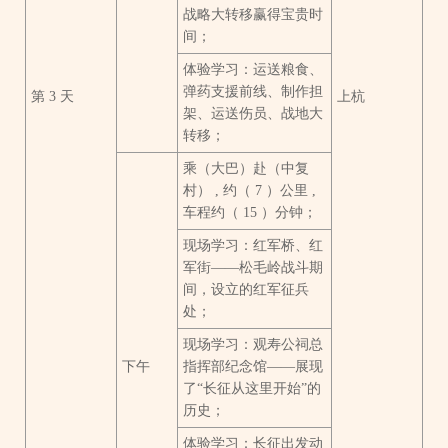
战略大转移赢得宝贵时
间；
体验学习：运送粮食、
弹药支援前线、制作担
第 3 天
上杭
架、运送伤员、战地大
转移；
乘（大巴）赴（中复
村） , 约（ 7 ）公里 ,
车程约（ 15 ）分钟；
现场学习：红军桥、红
军街——松毛岭战斗期
间，设立的红军征兵
处；
现场学习：观寿公祠总
下午
指挥部纪念馆——展现
了“长征从这里开始”的
历史；
体验学习：长征出发动