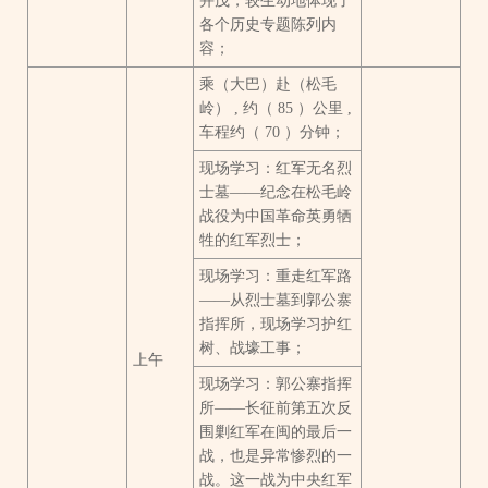
并茂，较生动地体现了
各个历史专题陈列内
容；
乘（大巴）赴（松毛
岭） , 约（ 85 ）公里 ,
车程约（ 70 ）分钟；
现场学习：红军无名烈
士墓——纪念在松毛岭
战役为中国革命英勇牺
牲的红军烈士；
现场学习：重走红军路
——从烈士墓到郭公寨
指挥所，现场学习护红
树、战壕工事；
上午
现场学习：郭公寨指挥
所——长征前第五次反
围剿红军在闽的最后一
战，也是异常惨烈的一
战。这一战为中央红军