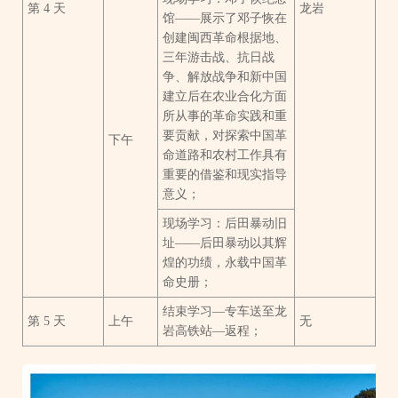
第 4 天
龙岩
馆——展示了邓子恢在
创建闽西革命根据地、
三年游击战、抗日战
争、解放战争和新中国
建立后在农业合化方面
所从事的革命实践和重
要贡献，对探索中国革
下午
命道路和农村工作具有
重要的借鉴和现实指导
意义；
现场学习：后田暴动旧
址——后田暴动以其辉
煌的功绩，永载中国革
命史册；
结束学习—专车送至龙
第 5 天
上午
无
岩高铁站—返程；