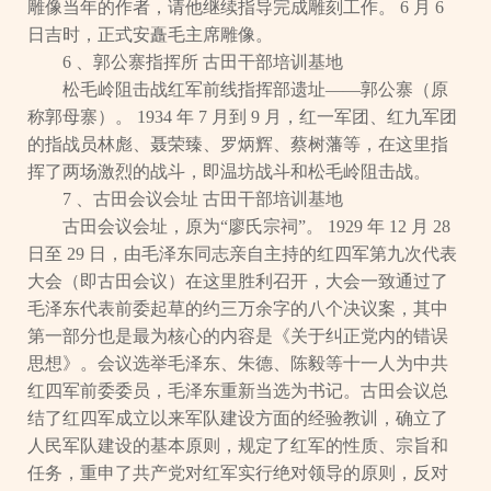
雕像当年的作者，请他继续指导完成雕刻工作。 6 月 6
日吉时，正式安矗毛主席雕像。
6 、郭公寨指挥所 古田干部培训基地
松毛岭阻击战红军前线指挥部遗址——郭公寨（原
称郭母寨）。 1934 年 7 月到 9 月，红一军团、红九军团
的指战员林彪、聂荣臻、罗炳辉、蔡树藩等，在这里指
挥了两场激烈的战斗，即温坊战斗和松毛岭阻击战。
7 、古田会议会址 古田干部培训基地
古田会议会址，原为“廖氏宗祠”。 1929 年 12 月 28
日至 29 日，由毛泽东同志亲自主持的红四军第九次代表
大会（即古田会议）在这里胜利召开，大会一致通过了
毛泽东代表前委起草的约三万余字的八个决议案，其中
第一部分也是最为核心的内容是《关于纠正党内的错误
思想》。会议选举毛泽东、朱德、陈毅等十一人为中共
红四军前委委员，毛泽东重新当选为书记。古田会议总
结了红四军成立以来军队建设方面的经验教训，确立了
人民军队建设的基本原则，规定了红军的性质、宗旨和
任务，重申了共产党对红军实行绝对领导的原则，反对