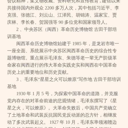
会议精神，集文物收藏、资料研究和宣传教育 , 建馆以来
共接待国内外观众 2200 多万人次，其中包括习近平、李
克强、张德江、刘云山、江泽民、胡锦涛、温家宝、贾
庆林、李长春、贺国强等 90 多位党和国家领导人。
2 、中央苏区（闽西）革命历史博物馆 古田干部培
训基地
闽西革命历史博物馆始建于 1985 年，是龙岩市唯一
一座全面、系统展示中央苏区闽西革命历史的综合性专
题博物馆。重点展示毛泽东、朱德等老一辈无产阶级革
命家在闽西进行的伟大革命实践史实和闽西在中国革命
历史上的重要地位和历史贡献。
3 、毛泽东“星星之火可以燎原”写作地 古田干部培训
基地
1930 年 1 月 5 号，为探索中国革命的道路，并克服
党内存在的对革命前途的悲观情绪，毛泽东撰写了《星
星之火，可以燎原》。大革命失败后，中国共产党确立
了土地革命和武装反抗国民党反动派的总方针，相继发
动了多次武装起义。 1927 年 10 月，毛泽东率领湘赣边