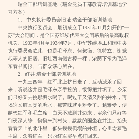
瑞金干部培训基地（瑞金党员干部教育培训基地学
习方案）
1、 中央执行委员会旧址 瑞金干部培训基地
中央执行委员会，最初成立于1931年11月如开的“一
苏”大会期间，是全国苏维埃代表大会闭幕后的最高政权
机关。1933年4月至1934年7月，中华苏维埃工和国中央
执行委员会驻此，也是毛泽东、何叔衡、徐特立、谢觉
哉等人的旧居。旧址西南侧古樟一棵，浓荫下常为毛泽
东看书阅报、与群众谈心所在。
2、红井 瑞金干部培训基地
一九三四年，红军北上抗日走了，反动派杀了回
来，听说这井是毛泽东亲手挖的，恨得把井填了。乡亲
们只好又去挑那塘水喝了。喝过了又清又甜的井水，再
喝这又脏又臭的塘水，那苦味就更难受了。越难受，便
越想红军和毛主席。白天不敢到井边来，乡亲们只好等
到夜深人静，悄悄来到村头，默默的围坐在井边。抬头
看看天上的北斗星，低头摸摸倒塌的井垣，心里念着毛
主席，念着红军，只盼红军能早点打回来。