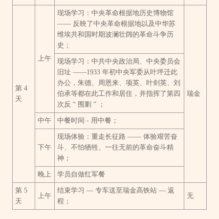
现场学习：中央革命根据地历史博物馆
—— 反映了中央革命根据地以及中华苏
维埃共和国时期波澜壮阔的革命斗争历
史；
上午
现场学习：中共中央政治局、中央委员会
旧址 ——1933 年初中央军委从叶坪迁此
办公，朱德、周恩来、项英、叶剑英、刘
第 4
伯承等都在此工作和居住，并指挥了第四
瑞金
天
次反 “ 围剿 ” ；
中午
中餐时间 - 用中餐；
现场体验：重走长征路 —— 体验艰苦奋
下午
斗、不怕牺牲、一往无前的革命奋斗精
神；
晚上
学员自做红军餐
第 5
结束学习 — 专车送至瑞金高铁站 — 返
上午
无
天
程；