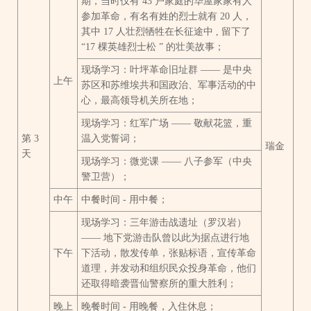
期，当时仅有 43 户家庭的华屋家家有人
参加革命，有名有姓的烈士就有 20 人，
其中 17 人壮烈牺牲在长征途中 , 留下了
“17 棵英雄烈士松 ” 的壮美故事；
现场学习：叶坪革命旧址群 —— 是中央
上午
苏区和苏维埃共和国政治、军事活动的中
心，最高领导机关所在地；
现场学习：红军广场 —— 敬献花篮，重
第 3
温入党誓词；
瑞金
天
现场学习：微党课 —— 八子参军（中央
警卫营）；
中午
中餐时间 - 用中餐；
现场学习：三年游击战遗址（罗汉岩）
—— 地下党游击队曾以此为据点进行地
下午
下活动，散发传单，张贴标语，宣传革命
道理，并发动和组织民众投身革命，他们
还取得暗袭晋仙警察所的重大胜利；
晚上
晚餐时间 - 用晚餐，入住休息；