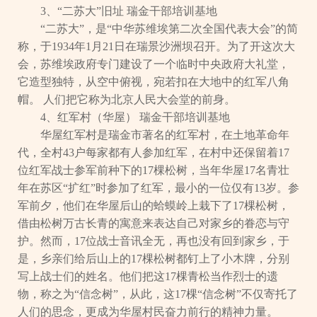
3、“二苏大”旧址 瑞金干部培训基地
“二苏大”，是“中华苏维埃第二次全国代表大会”的简
称，于1934年1月21日在瑞景沙洲坝召开。为了开这次大
会，苏维埃政府专门建设了一个临时中央政府大礼堂，
它造型独特，从空中俯视，宛若扣在大地中的红军八角
帽。 人们把它称为北京人民大会堂的前身。
4、红军村（华屋） 瑞金干部培训基地
华屋红军村是瑞金市著名的红军村，在土地革命年
代，全村43户每家都有人参加红军，在村中还保留着17
位红军战士参军前种下的17棵松树，当年华屋17名青壮
年在苏区“扩红”时参加了红军，最小的一位仅有13岁。参
军前夕，他们在华屋后山的蛤蟆岭上栽下了17棵松树，
借由松树万古长青的寓意来表达自己对家乡的眷恋与守
护。然而，17位战士音讯全无，再也没有回到家乡，于
是，乡亲们给后山上的17棵松树都钉上了小木牌，分别
写上战士们的姓名。他们把这17棵青松当作烈士的遗
物，称之为“信念树”，从此，这17棵“信念树”不仅寄托了
人们的思念，更成为华屋村民奋力前行的精神力量。