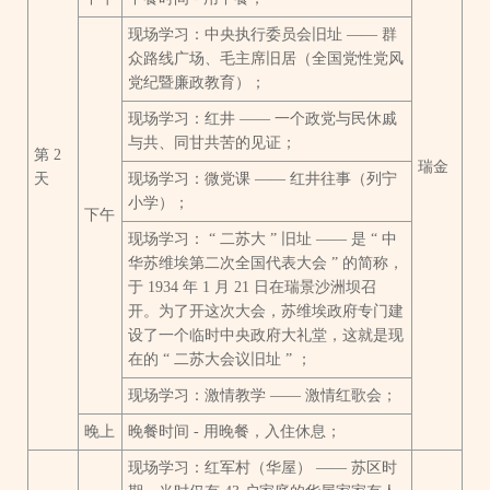
现场学习：中央执行委员会旧址 —— 群
众路线广场、毛主席旧居（全国党性党风
党纪暨廉政教育）；
现场学习：红井 —— 一个政党与民休戚
与共、同甘共苦的见证；
第 2
瑞金
天
现场学习：微党课 —— 红井往事（列宁
小学）；
下午
现场学习： “ 二苏大 ” 旧址 —— 是 “ 中
华苏维埃第二次全国代表大会 ” 的简称，
于 1934 年 1 月 21 日在瑞景沙洲坝召
开。为了开这次大会，苏维埃政府专门建
设了一个临时中央政府大礼堂，这就是现
在的 “ 二苏大会议旧址 ” ；
现场学习：激情教学 —— 激情红歌会；
晚上
晚餐时间 - 用晚餐，入住休息；
现场学习：红军村（华屋） —— 苏区时