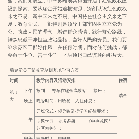
金，我们党成立了中华苏维埃共和国开启了红色政权建
设的探索。要从瑞金开始追根溯源，深刻认识红色政权
来之不易、新中国来之不易、中国特色社会主义来之不
易，教育党员、干部特别是领导干部牢固树立立党为
公、执政为民的理念，增进群众感情，践行群众路线，
锤炼忠诚干净担当政治品格，当好人民勤务员。我们要
继承苏区干部好作风，在任何时期，面对任何挑战，都
要敢于斗争、善于斗争，坚决顶起自己该顶的那片天。
瑞金党员干部教育培训基地学习方案
时间
教学内容及活动安排
住宿
下午
报到 — 专车在瑞金高铁站 — 接班；
第 1
瑞金
天
晚上
晚餐时间 - 用晚餐，入住休息；
开班仪式 - 领导致辞提学习纪律要求；
上午
专题学习：参考课题 —— 《中央苏区与
苏区精神》；
中午
中餐时间 - 用中餐；