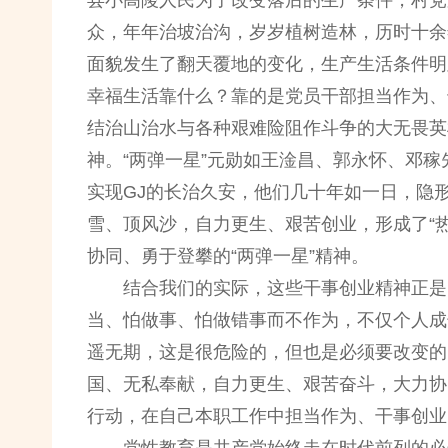
县小高陵人民为了改变落后的生产条件，村党
众，年年治坡治沟，岁岁植树造林，历时十余
面貌发生了翻天覆地的变化，生产生活条件明
幸福生活靠什么？靠的是党员干部担当作为、
结治山治水与各种艰难险阻作斗争的大无畏英
神。“两弹一星”元勋如王淦昌、郭永怀、邓稼
实现GJ的长治久安，他们几十年如一日，隐
雪、顶风沙，自力更生、艰苦创业，形成了“
协同、勇于登攀的“两弹一星”精神。
结合我们的实际，这些干事创业精神正是
当、怕做事、怕做错事而不作为，不仅个人成
遥无期，这是很危险的，但也是必须要改变的。
国、无私奉献，自力更生、艰苦奋斗，大力协同
行动，在自己本职工作中担当作为、干事创业