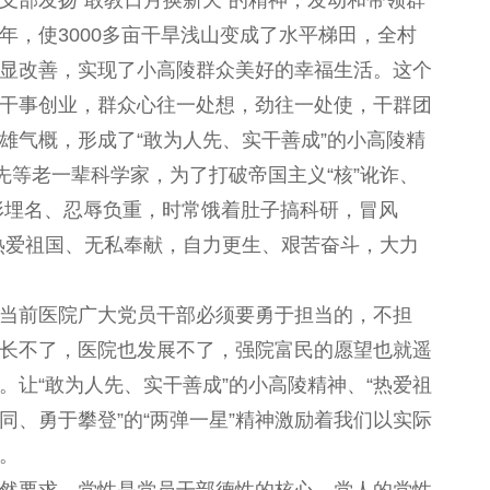
支部发扬“敢教日月换新天”的精神，发动和带领群
年，使3000多亩干旱浅山变成了水平梯田，全村
显改善，实现了小高陵群众美好的幸福生活。这个
干事创业，群众心往一处想，劲往一处使，干群团
雄气概，形成了“敢为人先、实干善成”的小高陵精
先等老一辈科学家，为了打破帝国主义“核”讹诈、
形埋名、忍辱负重，时常饿着肚子搞科研，冒风
热爱祖国、无私奉献，自力更生、艰苦奋斗，大力
当前医院广大党员干部必须要勇于担当的，不担
长不了，医院也发展不了，强院富民的愿望也就遥
让“敢为人先、实干善成”的小高陵精神、“热爱祖
、勇于攀登”的“两弹一星”精神激励着我们以实际
。