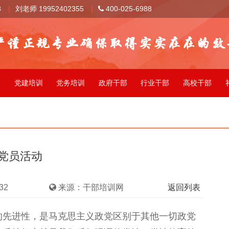
8
|
刘老师 19952402355
|
400-025-6988
训
党建培训
党务培训
政府干部
行业干部
高校干部
党员活动
32
来源：干部培训网
返回列表
的先进性，是马克思主义政党区别于其他一切政党