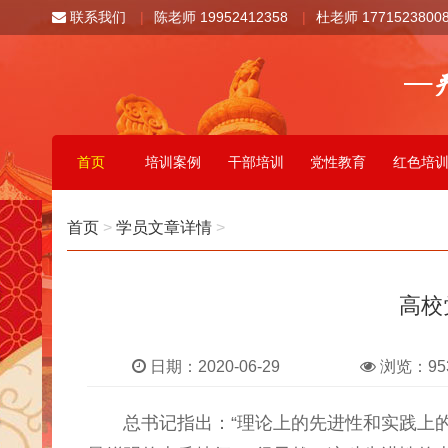
联系我们
|
陈老师 19952412358
|
杜老师 1771523800
首页
培训案例
干部培训
党性教育
红色培
首页
>
学员文章详情
>
高校
日期：2020-06-29
浏览：95
总书记指出：“理论上的先进性和实践上