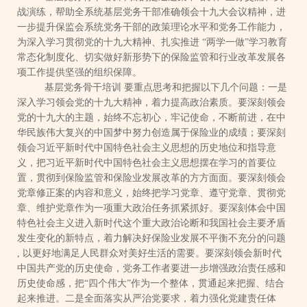
战演练，帮助全系统基层党务干部准确领会十九大会议精神，进
一步提升保监会系统党务干部的政策理论水平和党务工作能力，
为深入学习贯彻党的十九大精神、扎实推进
“两学一做”学习教育
常态化制度化、切实做好新形势下的保险监管和行业改革发展各
项工作提供坚强的组织保障。
基层党务骨干培训
要重点思考和把握以下几个问题：一是
深入学习领会党的十九大精神，着力提高政治素质。要深刻领会
党的十九大的主题，始终不忘初心，牢记使命，不断前进，在中
华民族伟大复兴的中国梦中努力创造属于保险业的成绩；要深刻
领会习近平新时代中国特色社会主义思想的历史地位和指导意
义，把习近平新时代中国特色社会主义思想摆在学习的首要位
置，贯彻到保险监管和保险业发展改革的方方面面。要深刻领会
党章修正案的内容和意义，始终把学习党章、遵守党章、贯彻党
章、维护党章作为一项重大政治任务抓紧抓好。要深刻体会中国
特色社会主义进入新时代这个重大政治论断和我国社会主要矛盾
发生变化的新特点，着力解决好保险业发展不平衡不充分的问题
,
以更好地满足人民群众对美好生活的需要。要深刻领会新时代
中国共产党的历史使命，党务工作者要进一步增强政治责任感和
历史使命感，把“四个伟大”作为一个整体，贯通起来把握、结合
起来推进。二是全面落实从严治党要求，着力强化党建责任体