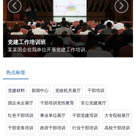
‹
›
党建工作培训班
某某国企在我单位开展党建工作培训。
热点标签
党建材料
新闻中心
党政机关展厅
干部培训
国企央企展厅
干部培训党性教育
非公党建展厅
红色干部培训
事业单位展厅
干部党建培训
大专院校展厅
干部党务培训
政府干部培训
行业干部培训
高校干部培训