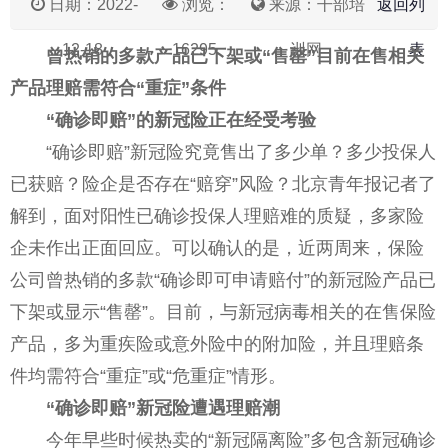
日期：2022-
浏览：
来源：干部培
返回列
12-18
16295
训网
表
曾热销的多款产品已下架或“售罄”目前在售相关
产品理赔需符合“重症”条件
“确诊即赔”的新冠险正在经受考验
“确诊即赔”新冠险究竟售出了多少单？多少投保人
已获赔？险企是否存在“赔穿”风险？北京青年报记者了
解到，面对阳性已确诊投保人理赔难的质疑，多家险
企未作出正面回应。可以确认的是，近两周来，保险
公司曾热销的多款“确诊即可申请赔付”的新冠险产品已
下架或显示“售罄”。目前，与新冠病毒相关的在售保险
产品，多为重疾险或意外险中的附加险，并且理赔条
件均需符合“重症”或“危重症”情形。
“确诊即赔”新冠险遭遇理赔潮
今年早些时候热卖的“新冠隔离险”多包含新冠确诊